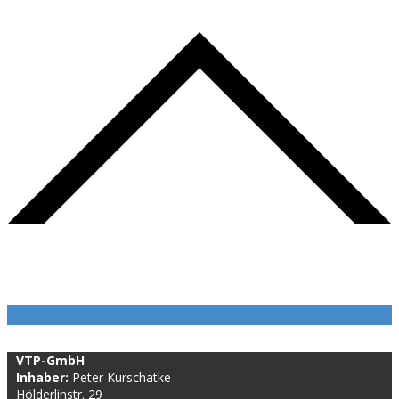
VTP-GmbH
Inhaber:
Peter Kurschatke
Hölderlinstr. 29