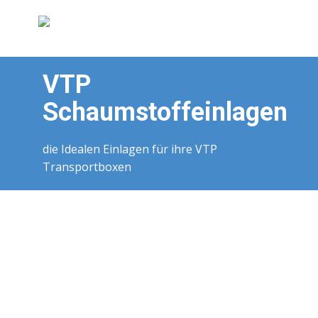
Steckbrett
Steckwandsystem
Tragegriff
VTP
Schaumstoffeinlagen
die Idealen Einlagen für ihre VTP
Transportboxen